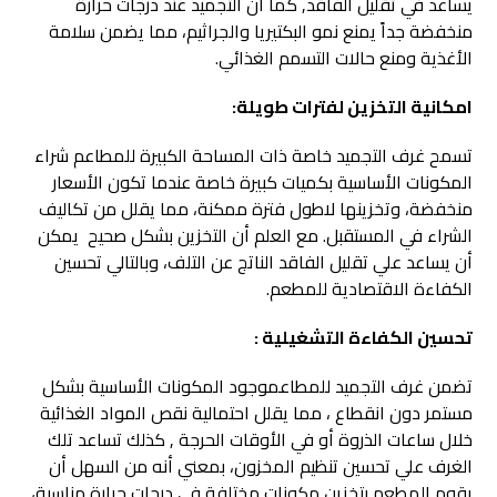
يساعد في تقليل الفاقد, كما أن التجميد عند درجات حرارة
منخفضة جداً يمنع نمو البكتيريا والجراثيم، مما يضمن سلامة
الأغذية ومنع حالات التسمم الغذائي.
امكانية التخزين لفترات طويلة:
تسمح غرف التجميد خاصة ذات المساحة الكبيرة للمطاعم شراء
المكونات الأساسية بكميات كبيرة خاصة عندما تكون الأسعار
منخفضة، وتخزينها لاطول فترة ممكنة، مما يقلل من تكاليف
الشراء في المستقبل. مع العلم أن التخزين بشكل صحيح يمكن
أن يساعد علي تقليل الفاقد الناتج عن التلف، وبالتالي تحسين
الكفاءة الاقتصادية للمطعم.
تحسين الكفاءة التشغيلية :
تضمن غرف التجميد للمطاعموجود المكونات الأساسية بشكل
مستمر دون انقطاع ، مما يقلل احتمالية نقص المواد الغذائية
خلال ساعات الذروة أو في الأوقات الحرجة , كذلك تساعد تلك
الغرف علي تحسين تنظيم المخزون، بمعني أنه من السهل أن
يقوم المطعم بتخزين مكونات مختلفة في درجات حرارة مناسبة،